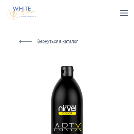
Html
code
will
be
here
Вернуться в каталог