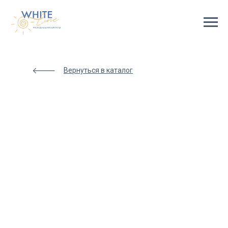
Html
code
will
be
here
Вернуться в каталог