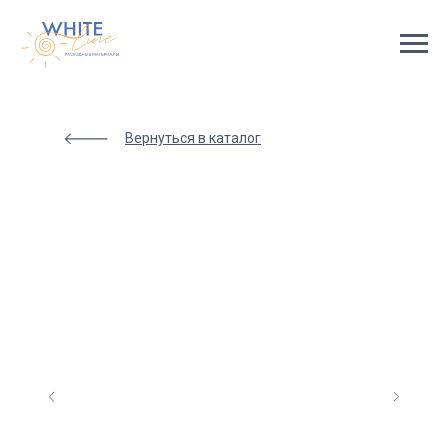
Html
code
will
be
here
Вернуться в каталог