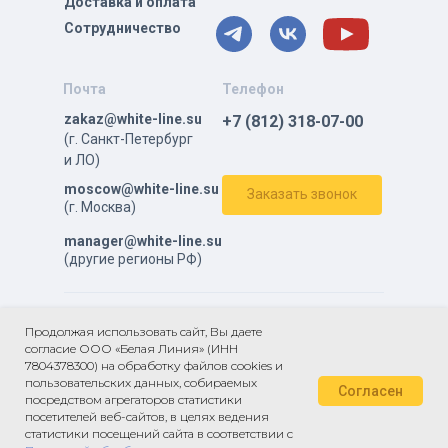
Доставка и оплата
Сотрудничество
Почта
Телефон
zakaz@white-line.su
+7 (812) 318-07-00
(г. Санкт-Петербург
и ЛО)
moscow@white-line.su
Заказать звонок
(г. Москва)
manager@white-line.su
(другие регионы РФ)
ⓒ Все права защищены.
Продолжая использовать сайт, Вы даете
согласие ООО «Белая Линия» (ИНН
Политика в отношении обработки персональных данных
7804378300) на обработку файлов cookies и
Пользовательское
пользовательских данных, собираемых
Согласен
соглашение
посредством агрегаторов статистики
Согласие на обработку персональных
посетителей веб-сайтов, в целях ведения
данных
статистики посещений сайта в соответствии с
Публичный договор оферты