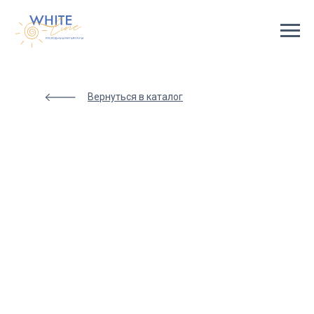
Html
code
will
be
here
Вернуться в каталог