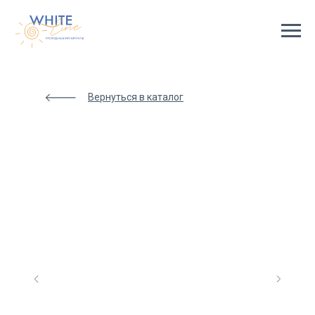
Html
code
will
be
here
Вернуться в каталог