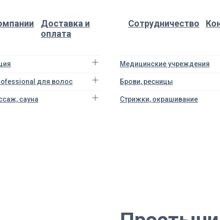
омпании
Доставка и
Сотрудничество
Ко
оплата
ция
Медицинские учреждения
Professional для волос
Брови, ресницы
ссаж, сауна
Стрижки, окрашивание