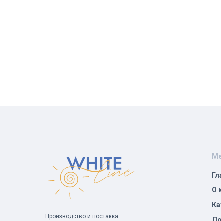
М
Гл
О 
Ка
Производство и поставка
До