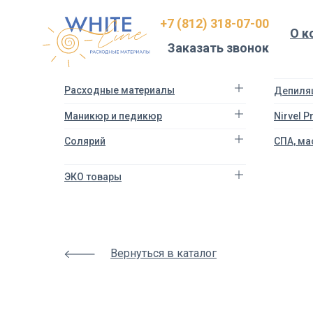
Html
+7 (812) 318-07-00
code
О к
will
Заказать звонок
be
here
Расходные материалы
Депиля
Маникюр и педикюр
Nirvel 
Солярий
СПА, ма
ЭКО товары
Вернуться в каталог