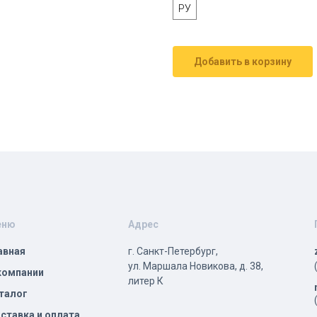
РУ
Добавить в корзину
еню
Адрес
авная
г. Санкт-Петербург,
ул. Маршала Новикова, д. 38,
компании
литер К
талог
ставка и оплата