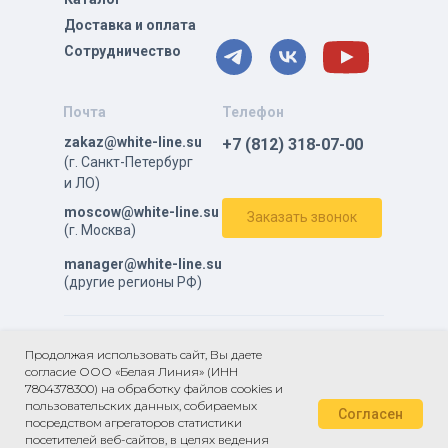
Доставка и оплата
Сотрудничество
Почта
Телефон
zakaz@white-line.su
+7 (812) 318-07-00
(г. Санкт-Петербург
и ЛО)
moscow@white-line.su
Заказать звонок
(г. Москва)
manager@white-line.su
(другие регионы РФ)
ⓒ Все права защищены.
Продолжая использовать сайт, Вы даете
согласие ООО «Белая Линия» (ИНН
Политика в отношении обработки персональных данных
7804378300) на обработку файлов cookies и
Пользовательское
пользовательских данных, собираемых
Согласен
соглашение
посредством агрегаторов статистики
Согласие на обработку персональных
посетителей веб-сайтов, в целях ведения
данных