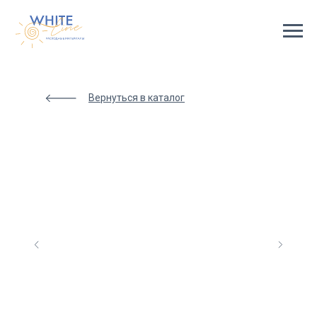
Html
code
will
be
here
Вернуться в каталог