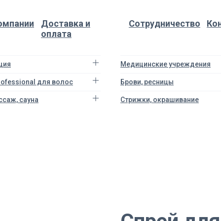
омпании
Доставка и
Сотрудничество
Ко
оплата
ция
Медицинские учреждения
Professional для волос
Брови, ресницы
ссаж, сауна
Стрижки, окрашивание