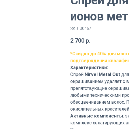
Спрей для
ионов мет
SKU:
30467
2 700
р.
*Скидка до 40% для маст
подтверждении квалифи
Характеристики:
Спрей
Nirvel Metal Out
для
окрашиванием удаляет с в
препятствующие окрашива
любыми техническими про
обесцвечиванием волос. 
окислительных красителей.
Активные компоненты
: 
комплекс хелатирующих аг