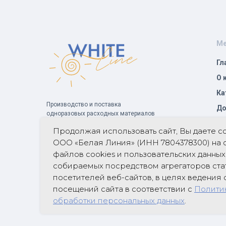
М
Гл
О 
Ка
Производство и поставка
До
одноразовых расходных материалов
для индустрии красоты и здоровья
Со
Продолжая использовать сайт, Вы даете с
ООО «Белая Линия» (ИНН 7804378300) на 
файлов cookies и пользовательских данных
ⓒ Все права защищены.
собираемых посредством агрегаторов ста
Политика в отношении обработки персональных данных
посетителей веб-сайтов, в целях ведения 
Согласие на обработку персональных
посещений сайта в соответствии с
Полити
данных
Пользовательское
обработки персональных данных
.
соглашение
Публичный договор оферты