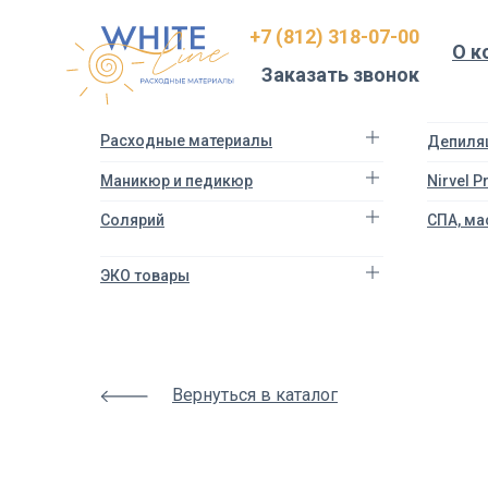
Html
+7 (812) 318-07-00
code
О к
will
Заказать звонок
be
here
Расходные материалы
Депиля
Маникюр и педикюр
Nirvel 
Солярий
СПА, ма
ЭКО товары
Вернуться в каталог