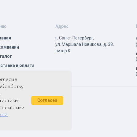
еню
Адрес
авная
г. Санкт-Петербург,
ул. Маршала Новикова, д. 38,
компании
литер К
талог
ставка и оплата
трудничество
огласие
обработку
,
тистики
Согласен
статистики
кой