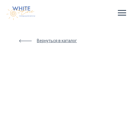
Html
code
will
be
here
Вернуться в каталог