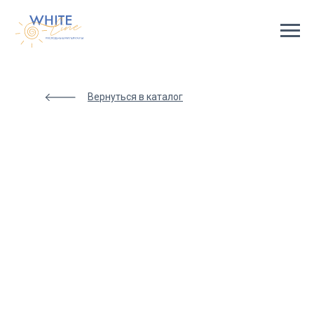
Html
code
will
be
here
Вернуться в каталог