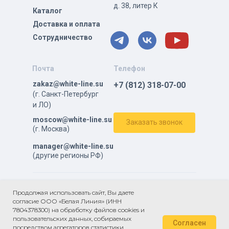
д. 38, литер К
Каталог
Доставка и оплата
Сотрудничество
Почта
Телефон
zakaz@white-line.su
+7 (812) 318-07-00
(г. Санкт-Петербург
и ЛО)
moscow@white-line.su
Заказать звонок
(г. Москва)
manager@white-line.su
(другие регионы РФ)
ⓒ Все права защищены.
Продолжая использовать сайт, Вы даете
согласие ООО «Белая Линия» (ИНН
Политика в отношении обработки персональных данных
7804378300) на обработку файлов cookies и
Пользовательское
пользовательских данных, собираемых
Согласен
соглашение
посредством агрегаторов статистики