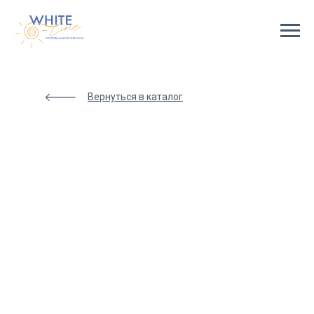
Html
code
will
be
here
Вернуться в каталог