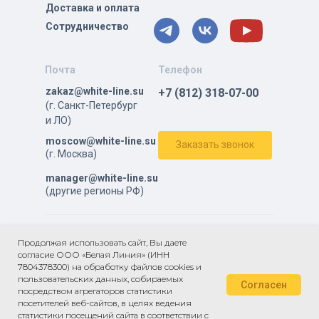
Доставка и оплата
Сотрудничество
Почта
Телефон
zakaz@white-line.su
+7 (812) 318-07-00
(г. Санкт-Петербург
и ЛО)
moscow@white-line.su
Заказать звонок
(г. Москва)
manager@white-line.su
(другие регионы РФ)
ⓒ Все права защищены.
Продолжая использовать сайт, Вы даете
согласие ООО «Белая Линия» (ИНН
Политика в отношении обработки персональных данных
7804378300) на обработку файлов cookies и
Пользовательское
пользовательских данных, собираемых
Согласен
соглашение
посредством агрегаторов статистики
Согласие на обработку персональных
посетителей веб-сайтов, в целях ведения
данных
статистики посещений сайта в соответствии с
Публичный договор оферты