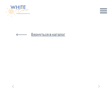
Html
code
will
be
here
Вернуться в каталог