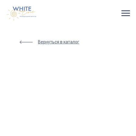
Html
code
will
be
here
Вернуться в каталог