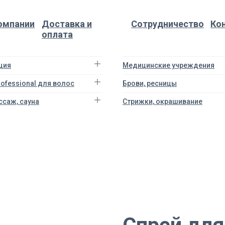
омпании
Доставка и
Сотрудничество
Ко
оплата
ция
Медицинские учреждения
Professional для волос
Брови, ресницы
ссаж, сауна
Стрижки, окрашивание