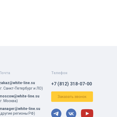
Почта
Телефон
zakaz@white-line.su
+7 (812) 318-07-00
(г. Санкт-Петербург и ЛО)
moscow@white-line.su
Заказать звонок
(г. Москва)
manager@white-line.su
(другие регионы РФ)