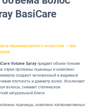
 объема волос
ray BasiCare
еров парикмахерского искусства — при
кации
iCare Volume Spray
придает объем тонким
ав спрея протеины пшеницы и комплекс
лимеров создают мгновенный и видимый
чивая плотность и диаметр волос. Исключает
уя волосы, снимает статическое
гкий натуральный блеск.
ротеины пшеницы, комплекс катионактивных