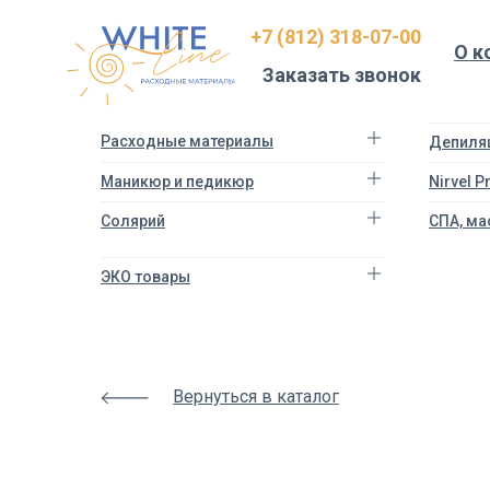
Html
+7 (812) 318-07-00
code
О к
will
Заказать звонок
be
here
Расходные материалы
Депиля
Маникюр и педикюр
Nirvel 
Солярий
СПА, ма
ЭКО товары
Вернуться в каталог