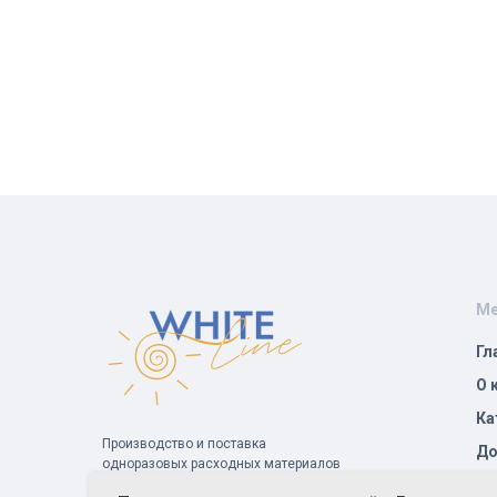
М
Гл
О 
Ка
Производство и поставка
До
одноразовых расходных материалов
для индустрии красоты и здоровья
Со