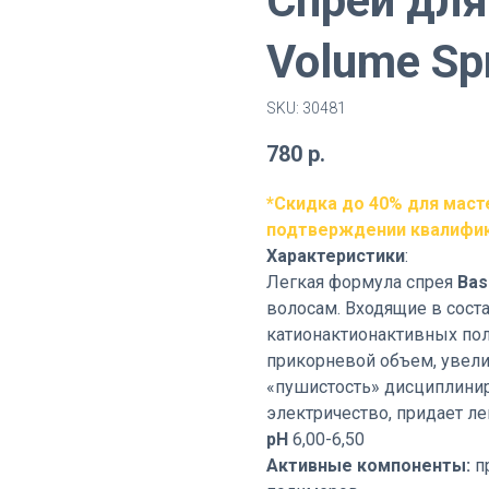
Спрей для
Volume Sp
SKU:
30481
780
р.
*Скидка до 40% для маст
подтверждении квалифи
Характеристики
:
Легкая формула спрея
Bas
волосам. Входящие в сост
катионактионактивных по
прикорневой объем, увели
«пушистость» дисциплинир
электричество, придает ле
рН
6,00-6,50
Активные компоненты:
п