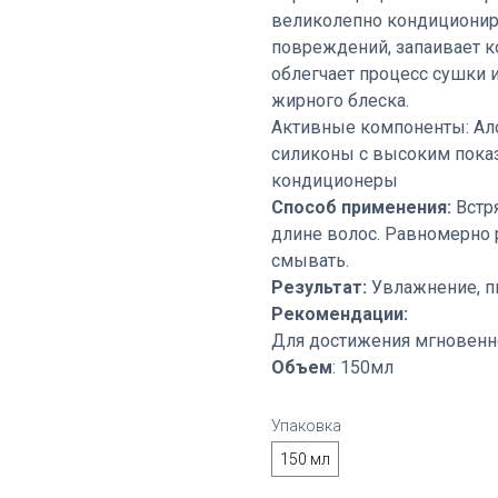
великолепно кондициониру
повреждений, запаивает ко
облегчает процесс сушки и
жирного блеска.
Активные компоненты: Ало
силиконы с высоким пока
кондиционеры
Способ применения:
Встря
длине волос. Равномерно 
смывать.
Результат:
Увлажнение, пи
Рекомендации:
Для достижения мгновенно
Объем
: 150мл
Упаковка
150 мл