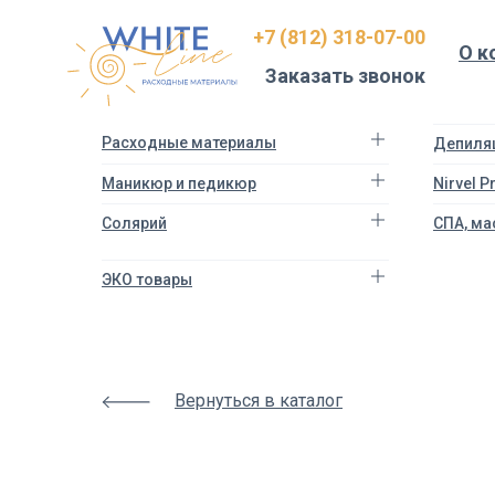
Html
+7 (812) 318-07-00
code
О к
will
Заказать звонок
be
here
Расходные материалы
Депиля
Маникюр и педикюр
Nirvel 
Солярий
СПА, ма
ЭКО товары
Вернуться в каталог