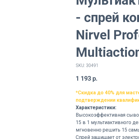
Мультиак
- спрей ко
Nirvel Pro
Multiactio
SKU:
30491
1 193
р.
*Скидка до 40% для маст
подтверждении квалифи
Характеристики:
Высокоэффективная сыворо
15 в 1 мультиактивного дей
мгновенно решить 15 сам
Спрей защищает от электри