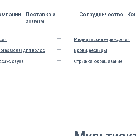
омпании
Доставка и
Сотрудничество
Ко
оплата
ция
Медицинские учреждения
Professional для волос
Брови, ресницы
ссаж, сауна
Стрижки, окрашивание