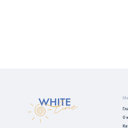
М
Гл
О 
Ка