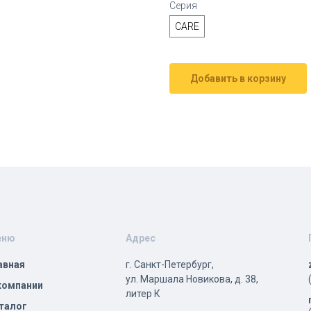
Серия
CARE
Добавить в корзину
еню
Адрес
авная
г. Санкт-Петербург,
ул. Маршала Новикова, д. 38,
компании
литер К
талог