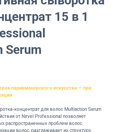
тивная сыворотка
нцентрат 15 в 1
fessional
n Serum
еров парикмахерского искусства — при
кации
тка-концентрат для волос Multiaction Serum
ствия от Nirvel Professional позволяет
ых распространенных проблем волос.
зации волос, разглаживает их структуру,